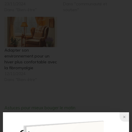
23/11/2024
Dans "communauté et
Dans "Bien-être"
soutien"
Adapter son
environnement pour un
hiver plus confortable avec
la fibromyalgie
12/11/2024
Dans "Bien-être"
Astuces pour mieux bouger le matin
Douleurs musculaires matinales
Étirements matins hivernaux
Raideurs matinales hiver
Réduire les raideurs matinales
Routine mobilité hiver