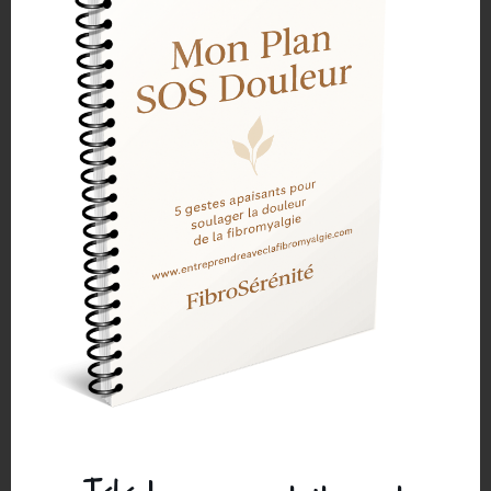
LAISSER UN COMMENTAIRE
Votre adresse e-mail ne sera pas publiée.
Les champs
obligatoires sont indiqués avec
*
Commentaire
*
Nom
*