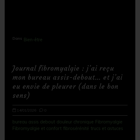
a
t
i
o
n
Dans
Bien-être
d
e
Journal fibromyalgie : j’ai reçu
l
mon bureau assis-debout… et j’ai
’
eu envie de pleurer (dans le bon
a
sens)
r
t
14/01/2026
0
i
bureau assis debout
douleur chronique
Fibromyalgie
c
Fibromyalgie et confort
fibrosérénité
trucs et astuces
l