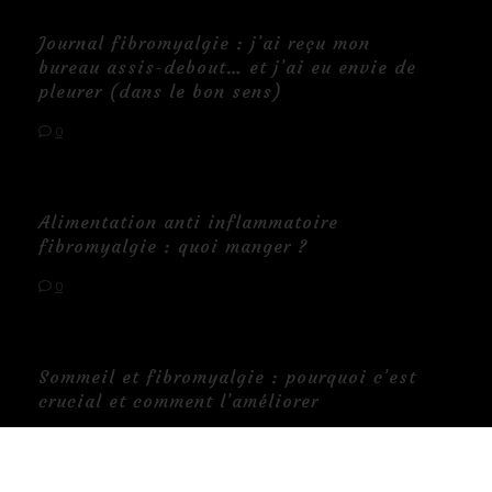
Journal fibromyalgie : j’ai reçu mon
bureau assis-debout… et j’ai eu envie de
pleurer (dans le bon sens)
0
Alimentation anti inflammatoire
fibromyalgie : quoi manger ?
0
Sommeil et fibromyalgie : pourquoi c’est
crucial et comment l’améliorer
0