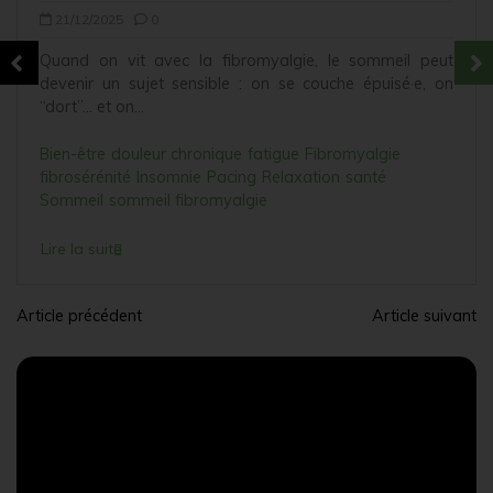
21/12/2025
0
Quand on vit avec la fibromyalgie, le sommeil peut
devenir un sujet sensible : on se couche épuisé·e, on
“dort”… et on...
Bien-être
douleur chronique
fatigue
Fibromyalgie
fibrosérénité
Insomnie
Pacing
Relaxation
santé
Sommeil
sommeil fibromyalgie
Lire la suite
Article précédent
Article suivant
N
a
v
i
g