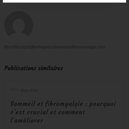
fibrolifecoach@entreprendreaveclafibromyalgie.com
Publications similaires
Dans
Bien-être
Sommeil et fibromyalgie : pourquoi
c’est crucial et comment
l’améliorer