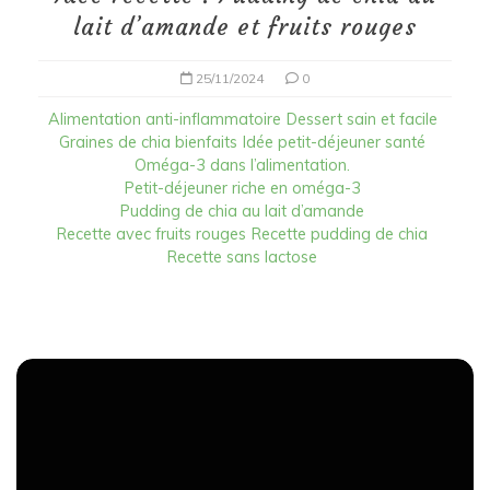
lait d’amande et fruits rouges
25/11/2024
0
Alimentation anti-inflammatoire
Dessert sain et facile
Graines de chia bienfaits
Idée petit-déjeuner santé
Oméga-3 dans l’alimentation.
Petit-déjeuner riche en oméga-3
Pudding de chia au lait d’amande
Recette avec fruits rouges
Recette pudding de chia
Recette sans lactose