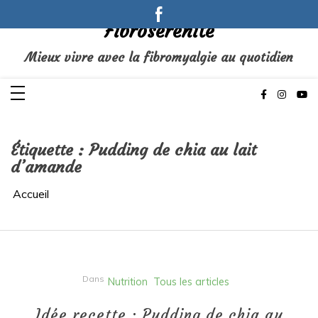
Aller
au
Fibrosérénité
contenu
Mieux vivre avec la fibromyalgie au quotidien
Étiquette :
Pudding de chia au lait
d’amande
Accueil
Dans
Nutrition
Tous les articles
Idée recette : Pudding de chia au