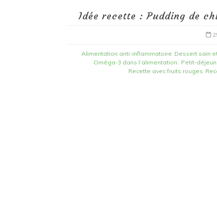
Idée recette : Pudding de ch
2
Alimentation anti-inflammatoire
Dessert sain et
Oméga-3 dans l’alimentation.
Petit-déjeu
Recette avec fruits rouges
Rec
Dans
Bien-être
Alimentation anti
inflammatoire fibromya
quoi manger ?
22/12/2025
0
alimentation anti Inflamatoires
anti-inflammatoires naturels.
douleur c
fatiguechronique
Fibromyalgie
fibrosér
micorbiote