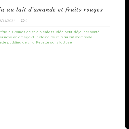
ia au lait d’amande et fruits rouges
5/11/2024
0
 facile
Graines de chia bienfaits
Idée petit-déjeuner santé
ner riche en oméga-3
Pudding de chia au lait d’amande
ette pudding de chia
Recette sans lactose
Dans
Bien-être
Journal fibromyalgie : j’ai
reçu mon bureau assis-
lgie :
debout… et j’ai eu envie de
pleurer (dans le bon sens)
14/01/2026
0
hronique
bureau assis debout
douleur chronique
énité
Fibromyalgie
Fibromyalgie et confort
fibrosérénité
trucs et astuces