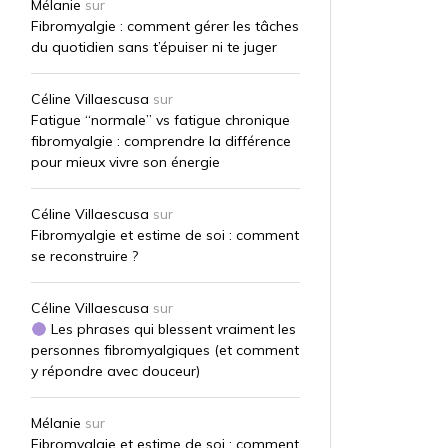
Mélanie
sur
Fibromyalgie : comment gérer les tâches
du quotidien sans t’épuiser ni te juger
Céline Villaescusa
sur
Fatigue “normale” vs fatigue chronique
fibromyalgie : comprendre la différence
pour mieux vivre son énergie
Céline Villaescusa
sur
Fibromyalgie et estime de soi : comment
se reconstruire ?
Céline Villaescusa
sur
Les phrases qui blessent vraiment les
personnes fibromyalgiques (et comment
y répondre avec douceur)
Mélanie
sur
Fibromyalgie et estime de soi : comment